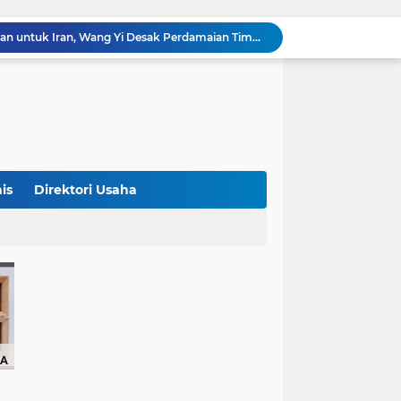
China Tegaskan Dukungan untuk Iran, Wang Yi Desak Perdamaian Timur Tengah dan Soroti Ketegangan dengan AS
9 Momen Paling Berkesan di Piala Dunia 2026, Rekor Mbappe hingga Dominasi Spanyol Jadi Sorotan
Harga Emas Turun, Saat Tepat Beli? Ini 4 Strategi Investasi yang Disarankan Pegadaian
Bank Dunia: 48 Persen UMKM Batasi Penggunaan QRIS karena Khawatir Dipantau Pajak
Terungkap! Satpam Tewas Terborgol di Waduk Jatiluhur Sempat Kirim Foto Lama ke Istri, Dedi Mulyadi Soroti Kejanggalan
Klasemen ASEAN Championship Cup 2026: Indonesia Menang 5-1, Mitchell Baker Hattrick dan Puncaki Top Skor
Polda Metro Jaya Sebut Tuntutan Ganti Rugi Rp206 Juta Roy Suryo Tak Logis, Ini Alasannya
Iran Dikabarkan Incar 400 Rudal Pertahanan Udara China, Benarkah? Ini Penjelasan Lengkapnya
is
Direktori Usaha
4 Manfaat Kentang Rebus untuk Kesehatan, Bantu Turunkan Berat Badan hingga Lancarkan Pencernaan
Sopir Alphard Viral di Bundaran HI Ternyata Polisi Aktif, Gunakan Pelat Palsu dan Kena Tilang