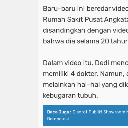
Baru-baru ini beredar video
Rumah Sakit Pusat Angkata
disandingkan dengan video
bahwa dia selama 20 tahun
Dalam video itu, Dedi menc
memiliki 4 dokter. Namun, 
melainkan hal-hal yang d
kebugaran tubuh.
Baca Juga :
Disorot Publik! Showroom 
Beroperasi