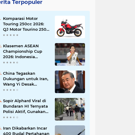
rita Terpopuler
Komparasi Motor
Touring 250cc 2026:
QJ Motor Tourino 250
DX, Suzuki V-Strom
250 SX, atau Kawasaki
Versys-X 250?
Klasemen ASEAN
Championship Cup
2026: Indonesia
Menang 5-1, Mitchell
Baker Hattrick dan
Puncaki Top Skor
China Tegaskan
Dukungan untuk Iran,
Wang Yi Desak
Perdamaian Timur
Tengah dan Soroti
Ketegangan dengan
Sopir Alphard Viral di
AS
Bundaran HI Ternyata
Polisi Aktif, Gunakan
Pelat Palsu dan Kena
Tilang
Iran Dikabarkan Incar
400 Rudal Pertahanan