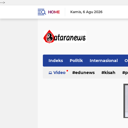
-->
HOME
Kamis
6 Agu 2026
Indeks
Politik
Internasional
O
Video
edunews
kisah
p