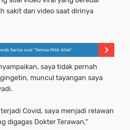
ah sakit dan video saat dirinya
awab Santai soal “Semua Milik Allah”
ampaikan, saya tidak pernah
ngingetin, muncul tayangan saya
ulyadi.
terjadi Covid, saya menjadi relawan
ng digagas Dokter Terawan,”