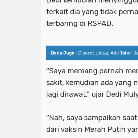
terkait dia yang tidak pern
terbaring di RSPAD.
Baca Juga :
Disorot Ustaz, Aldi Taher J
“Saya memang pernah meny
sakit, kemudian ada yang 
lagi dirawat,” ujar Dedi M
“Nah, saya sampaikan saat 
dari vaksin Merah Putih ya