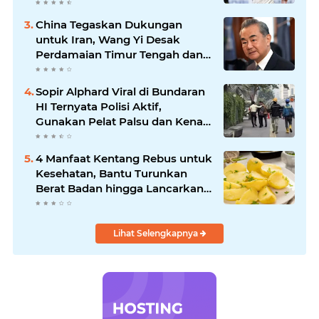
Baker Hattrick dan Puncaki Top
Skor
China Tegaskan Dukungan
untuk Iran, Wang Yi Desak
Perdamaian Timur Tengah dan
Soroti Ketegangan dengan AS
Sopir Alphard Viral di Bundaran
HI Ternyata Polisi Aktif,
Gunakan Pelat Palsu dan Kena
Tilang
4 Manfaat Kentang Rebus untuk
Kesehatan, Bantu Turunkan
Berat Badan hingga Lancarkan
Pencernaan
Lihat Selengkapnya