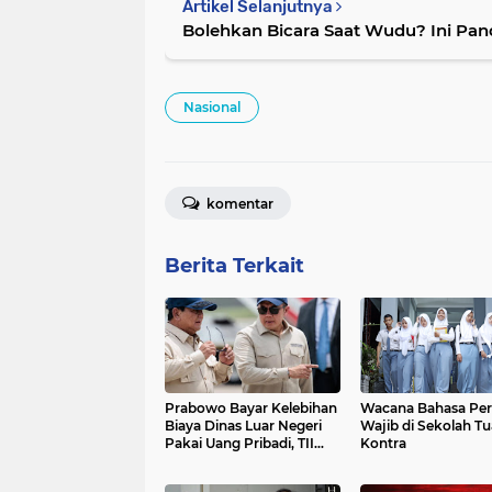
Artikel Selanjutnya
Bolehkan Bicara Saat Wudu? Ini Pa
Nasional
komentar
Berita Terkait
Prabowo Bayar Kelebihan
Wacana Bahasa Per
Biaya Dinas Luar Negeri
Wajib di Sekolah Tu
Pakai Uang Pribadi, TII
Kontra
Sebut Ada Masalah dalam
Perencanaan Anggaran