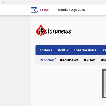
-->
HOME
Kamis
6 Agu 2026
Indeks
Politik
Internasional
O
Video
edunews
kisah
p