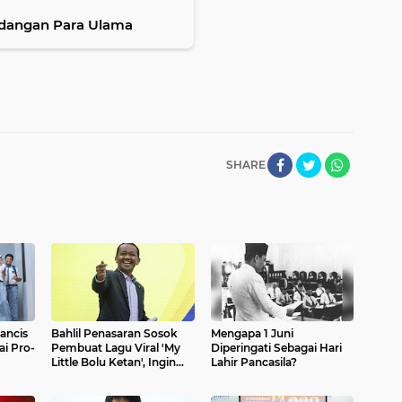
ndangan Para Ulama
SHARE
ancis
Bahlil Penasaran Sosok
Mengapa 1 Juni
ai Pro-
Pembuat Lagu Viral 'My
Diperingati Sebagai Hari
Little Bolu Ketan', Ingin
Lahir Pancasila?
Ajak Makan Bersama