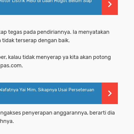
Motor Listrik MBG di Daan Mogot Belum Siap
ap tegas pada pendiriannya. Ia menyatakan
tidak terserap dengan baik.
ber, kalau tidak menyerap ya kita akan potong
ompas.com.
Wafatnya Yai Mim, Sikapnya Usai Perseteruan
engakses penyerapan anggarannya, berarti dia
ahnya.