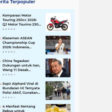
rita Terpopuler
Komparasi Motor
Touring 250cc 2026:
QJ Motor Tourino 250
DX, Suzuki V-Strom
250 SX, atau Kawasaki
Versys-X 250?
Klasemen ASEAN
Championship Cup
2026: Indonesia
Menang 5-1, Mitchell
Baker Hattrick dan
Puncaki Top Skor
China Tegaskan
Dukungan untuk Iran,
Wang Yi Desak
Perdamaian Timur
Tengah dan Soroti
Ketegangan dengan
Sopir Alphard Viral di
AS
Bundaran HI Ternyata
Polisi Aktif, Gunakan
Pelat Palsu dan Kena
Tilang
4 Manfaat Kentang
Rebus untuk