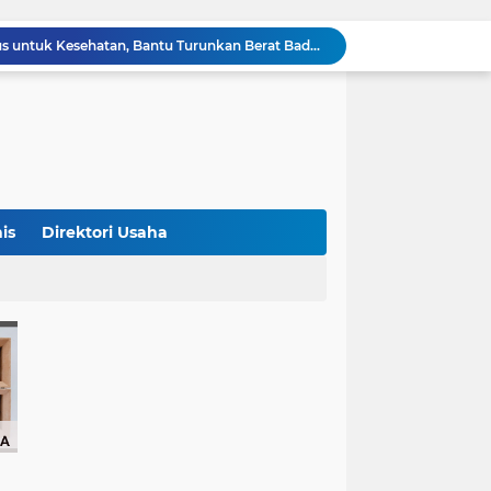
4 Manfaat Kentang Rebus untuk Kesehatan, Bantu Turunkan Berat Badan hingga Lancarkan Pencernaan
Sopir Alphard Viral di Bundaran HI Ternyata Polisi Aktif, Gunakan Pelat Palsu dan Kena Tilang
China Tegaskan Dukungan untuk Iran, Wang Yi Desak Perdamaian Timur Tengah dan Soroti Ketegangan dengan AS
9 Momen Paling Berkesan di Piala Dunia 2026, Rekor Mbappe hingga Dominasi Spanyol Jadi Sorotan
Harga Emas Turun, Saat Tepat Beli? Ini 4 Strategi Investasi yang Disarankan Pegadaian
Bank Dunia: 48 Persen UMKM Batasi Penggunaan QRIS karena Khawatir Dipantau Pajak
Terungkap! Satpam Tewas Terborgol di Waduk Jatiluhur Sempat Kirim Foto Lama ke Istri, Dedi Mulyadi Soroti Kejanggalan
Klasemen ASEAN Championship Cup 2026: Indonesia Menang 5-1, Mitchell Baker Hattrick dan Puncaki Top Skor
is
Direktori Usaha
Polda Metro Jaya Sebut Tuntutan Ganti Rugi Rp206 Juta Roy Suryo Tak Logis, Ini Alasannya
Iran Dikabarkan Incar 400 Rudal Pertahanan Udara China, Benarkah? Ini Penjelasan Lengkapnya