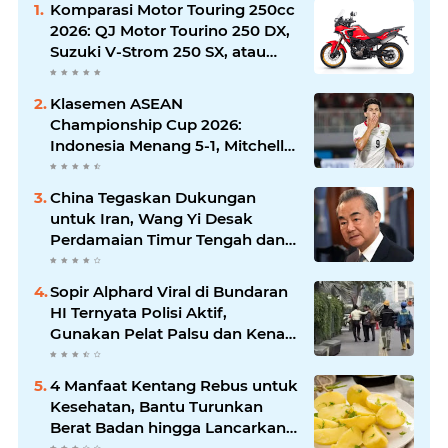
Komparasi Motor Touring 250cc
2026: QJ Motor Tourino 250 DX,
Suzuki V-Strom 250 SX, atau
Kawasaki Versys-X 250?
Klasemen ASEAN
Championship Cup 2026:
Indonesia Menang 5-1, Mitchell
Baker Hattrick dan Puncaki Top
Skor
China Tegaskan Dukungan
untuk Iran, Wang Yi Desak
Perdamaian Timur Tengah dan
Soroti Ketegangan dengan AS
Sopir Alphard Viral di Bundaran
HI Ternyata Polisi Aktif,
Gunakan Pelat Palsu dan Kena
Tilang
4 Manfaat Kentang Rebus untuk
Kesehatan, Bantu Turunkan
Berat Badan hingga Lancarkan