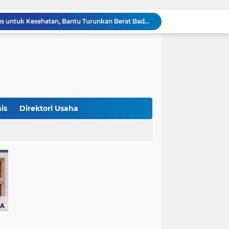
Sopir Alphard Viral di Bundaran HI Ternyata Polisi Aktif, Gunakan Pelat Palsu dan Kena Tilang
China Tegaskan Dukungan untuk Iran, Wang Yi Desak Perdamaian Timur Tengah dan Soroti Ketegangan dengan AS
9 Momen Paling Berkesan di Piala Dunia 2026, Rekor Mbappe hingga Dominasi Spanyol Jadi Sorotan
Harga Emas Turun, Saat Tepat Beli? Ini 4 Strategi Investasi yang Disarankan Pegadaian
Bank Dunia: 48 Persen UMKM Batasi Penggunaan QRIS karena Khawatir Dipantau Pajak
Terungkap! Satpam Tewas Terborgol di Waduk Jatiluhur Sempat Kirim Foto Lama ke Istri, Dedi Mulyadi Soroti Kejanggalan
Klasemen ASEAN Championship Cup 2026: Indonesia Menang 5-1, Mitchell Baker Hattrick dan Puncaki Top Skor
Polda Metro Jaya Sebut Tuntutan Ganti Rugi Rp206 Juta Roy Suryo Tak Logis, Ini Alasannya
is
Direktori Usaha
Iran Dikabarkan Incar 400 Rudal Pertahanan Udara China, Benarkah? Ini Penjelasan Lengkapnya
4 Manfaat Kentang Rebus untuk Kesehatan, Bantu Turunkan Berat Badan hingga Lancarkan Pencernaan