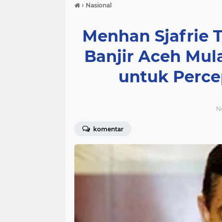
›
Nasional
Menhan Sjafrie 
Banjir Aceh Mul
untuk Perc
N
komentar