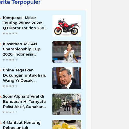
rita Terpopuler
Komparasi Motor
Touring 250cc 2026:
QJ Motor Tourino 250
DX, Suzuki V-Strom
250 SX, atau Kawasaki
Versys-X 250?
Klasemen ASEAN
Championship Cup
2026: Indonesia
Menang 5-1, Mitchell
Baker Hattrick dan
Puncaki Top Skor
China Tegaskan
Dukungan untuk Iran,
Wang Yi Desak
Perdamaian Timur
Tengah dan Soroti
Ketegangan dengan
Sopir Alphard Viral di
AS
Bundaran HI Ternyata
Polisi Aktif, Gunakan
Pelat Palsu dan Kena
Tilang
4 Manfaat Kentang
Rebus untuk