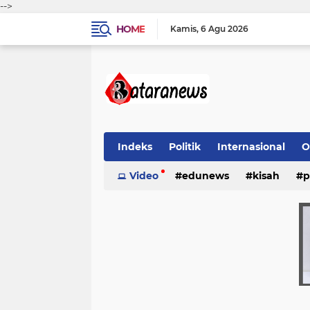
-->
HOME
Kamis
6 Agu 2026
Indeks
Politik
Internasional
O
Video
edunews
kisah
p