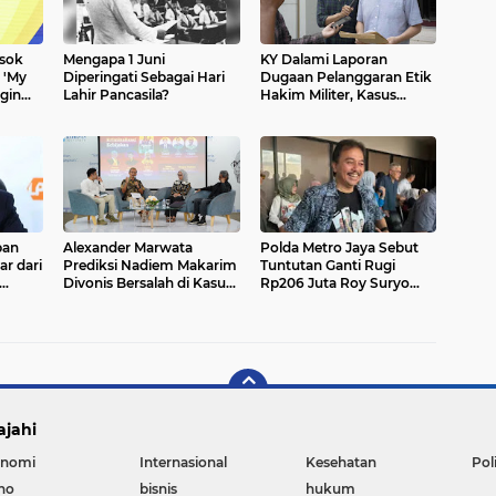
osok
Mengapa 1 Juni
KY Dalami Laporan
 'My
Diperingati Sebagai Hari
Dugaan Pelanggaran Etik
ngin
Lahir Pancasila?
Hakim Militer, Kasus
ma
Andrie Yunus Jadi
Sorotan
ban
Alexander Marwata
Polda Metro Jaya Sebut
r dari
Prediksi Nadiem Makarim
Tuntutan Ganti Rugi
Divonis Bersalah di Kasus
Rp206 Juta Roy Suryo
Chromebook
Tak Logis, Ini Alasannya
hu
ajahi
nomi
Internasional
Kesehatan
Pol
no
bisnis
hukum