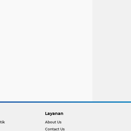
Layanan
itik
About Us
Contact Us