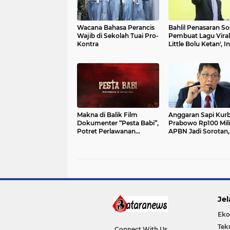
Wacana Bahasa Perancis
Bahlil Penasaran S
Wajib di Sekolah Tuai Pro-
Pembuat Lagu Viral
Kontra
Little Bolu Ketan', I
Ajak Makan Bersa
Makna di Balik Film
Anggaran Sapi Kur
Dokumenter “Pesta Babi”,
Prabowo Rp100 Milia
Potret Perlawanan
APBN Jadi Sorotan,
Masyarakat Adat Papua
Menkeu Purbaya
Mengaku Belum Ta
Jel
Eko
Tek
Connect With Us